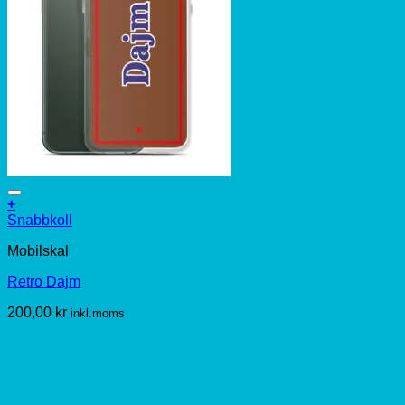
+
Den
Snabbkoll
här
Mobilskal
produkten
har
Retro Dajm
flera
varianter.
200,00
kr
inkl.moms
De
olika
alternativen
kan
väljas
på