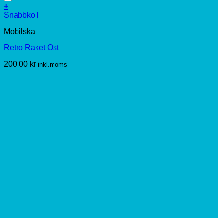
+
Den
Snabbkoll
här
Mobilskal
produkten
har
Retro Raket Ost
flera
varianter.
200,00
kr
inkl.moms
De
olika
alternativen
kan
väljas
på
produktsidan