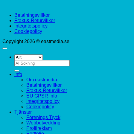
Betalningsvillkor
Frakt & Returvillkor
Integritetspolicy
Cookiepolicy
Copyright 2026 © eastmedia.se
Sök
efter:
Info
Om eastmedia
Betalningsvillkor
Frakt & Returvillkor
EU GPSR Info
Integritetspolicy
Cookiepolicy
Tjänster
Förenings Tryck
Webbutveckling
Profilreklam
Portfolio