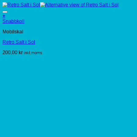
+
Den
Snabbkoll
här
Mobilskal
produkten
har
Retro Salt i Sol
flera
varianter.
200,00
kr
inkl.moms
De
olika
alternativen
kan
väljas
på
produktsidan