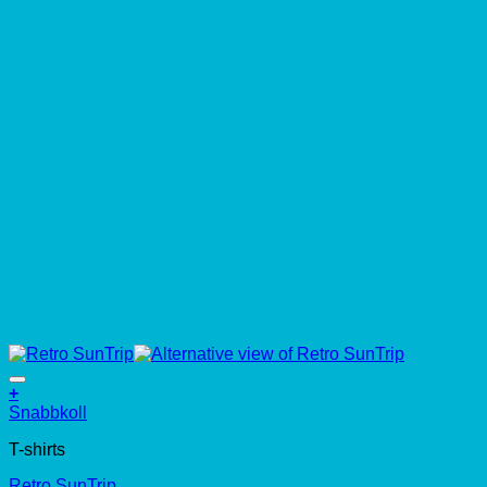
+
Den
Snabbkoll
här
T-shirts
produkten
har
Retro SunTrip