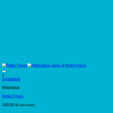
+
Den
Snabbkoll
här
Mobilskal
produkten
har
Retro Fruxo
flera
varianter.
200,00
kr
inkl.moms
De
olika