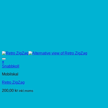
+
Den
Snabbkoll
här
Mobilskal
produkten
har
Retro ZigZag
flera
varianter.
200,00
kr
inkl.moms
De
olika
alternativen
kan