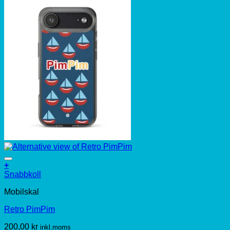
+
Den
Snabbkoll
här
Mobilskal
produkten
har
Retro PimPim
flera
varianter.
200,00
kr
inkl.moms
De