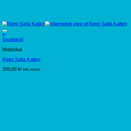
+
Den
Snabbkoll
här
Mobilskal
produkten
har
Retro Salta Katten
flera
varianter.
200,00
kr
inkl.moms
De
olika
alternativen
kan
väljas
på
produktsidan