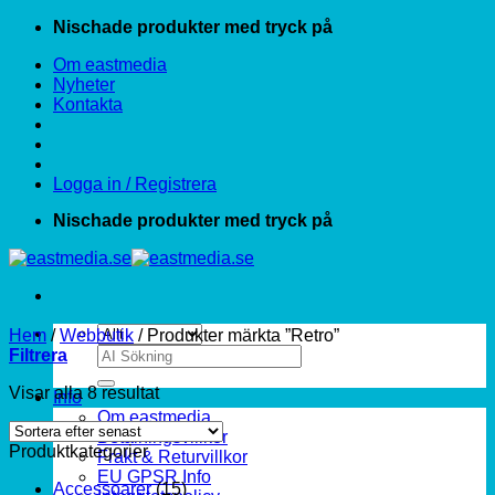
Hoppa
Nischade produkter med tryck på
till
Om eastmedia
innehåll
Nyheter
Kontakta
Logga in / Registrera
Nischade produkter med tryck på
Hem
/
Webbutik
/
Produkter märkta ”Retro”
Sök
Filtrera
efter:
Sortera
Visar alla 8 resultat
Info
efter
Om eastmedia
senaste
Betalningsvillkor
Produktkategorier
Frakt & Returvillkor
EU GPSR Info
Accessoarer
(15)