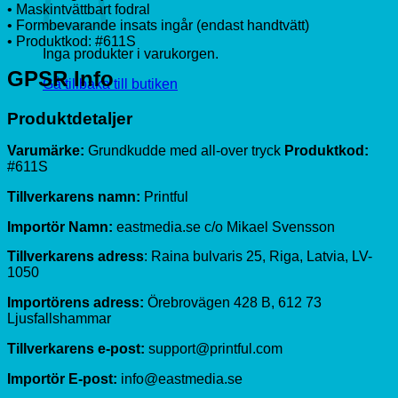
• Maskintvättbart fodral
• Formbevarande insats ingår (endast handtvätt)
• Produktkod: #611S
Inga produkter i varukorgen.
GPSR Info
Gå tillbaka till butiken
Produktdetaljer
Varumärke:
Grundkudde med all-over tryck
Produktkod:
#611S
Tillverkarens namn:
Printful
Importör Namn:
eastmedia.se c/o Mikael Svensson
Tillverkarens adress
: Raina bulvaris 25, Riga, Latvia, LV-
1050
Importörens adress:
Örebrovägen 428 B, 612 73
Ljusfallshammar
Tillverkarens e-post:
support@printful.com
Importör E-post:
info@eastmedia.se