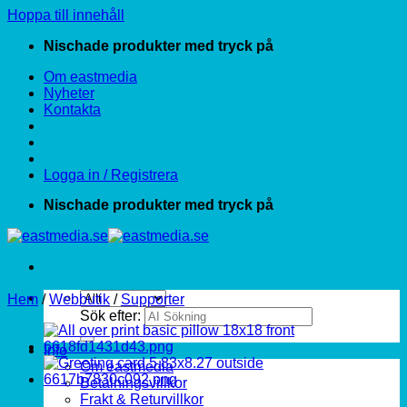
Hoppa till innehåll
Nischade produkter med tryck på
Om eastmedia
Nyheter
Kontakta
Logga in / Registrera
Nischade produkter med tryck på
Hem
/
Webbutik
/
Supporter
Sök efter:
Info
Om eastmedia
Betalningsvillkor
Frakt & Returvillkor