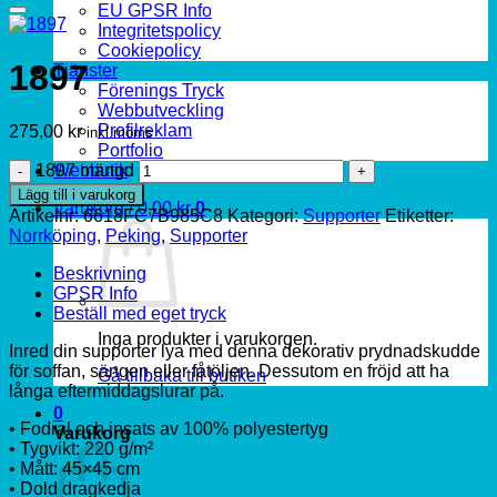
EU GPSR Info
Integritetspolicy
Cookiepolicy
1897
Tjänster
Förenings Tryck
Webbutveckling
Profilreklam
275,00
kr
inkl.moms
Portfolio
Webbutik
1897 mängd
Lägg till i varukorg
Varukorg /
0,00
kr
0
Artikelnr:
6618FC7B985C8
Kategori:
Supporter
Etiketter:
Norrköping
,
Peking
,
Supporter
Beskrivning
GPSR Info
Beställ med eget tryck
Inga produkter i varukorgen.
Inred din supporter lya med denna dekorativ prydnadskudde
för soffan, sängen eller fåtöljen. Dessutom en fröjd att ha
Gå tillbaka till butiken
långa eftermiddagslurar på.
0
• Fodral och insats av 100% polyestertyg
Varukorg
• Tygvikt: 220 g/m²
• Mått: 45×45 cm
• Dold dragkedja